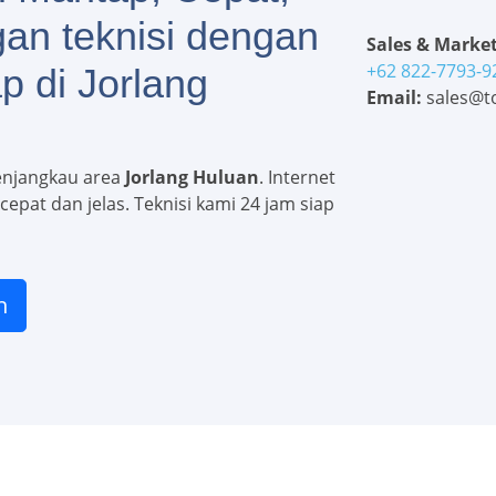
gan teknisi dengan
Sales & Market
+62 822-7793-9
p di Jorlang
Email:
sales@to
enjangkau area
Jorlang Huluan
. Internet
epat dan jelas. Teknisi kami 24 jam siap
n