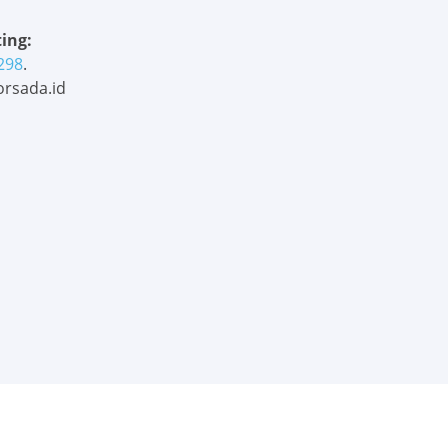
ing:
298
.
rsada.id