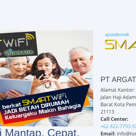
PT ARGA
Alamat Kantor:
Jalan Haji Adam
Barat Kota Pem
21113
Call Center:
+62 822-7793-9
i Mantap, Cepat,
Email:
info@tor