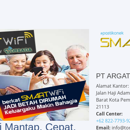
PT ARGA
Alamat Kantor:
Jalan Haji Adam
Barat Kota Pem
21113
Call Center:
+62 822-7793-9
i Mantap, Cepat,
Email:
info@tor