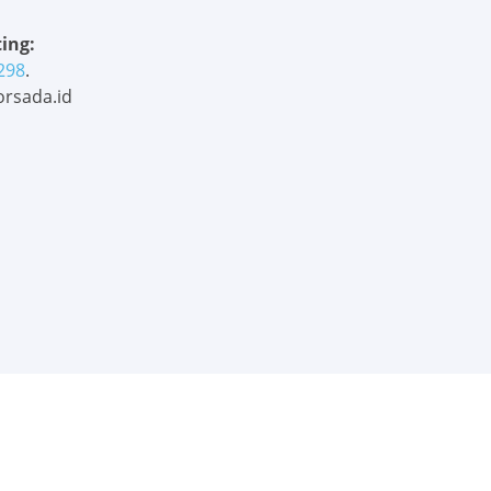
ing:
298
.
rsada.id