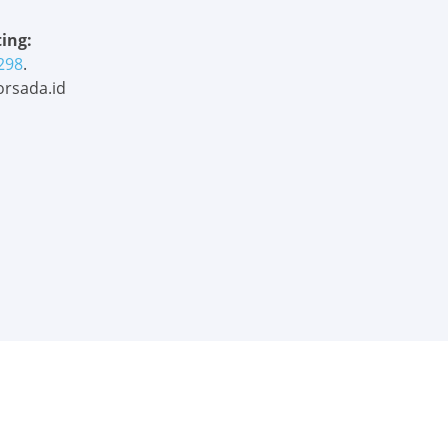
ing:
298
.
rsada.id