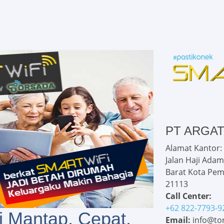
PT ARGA
Alamat Kantor:
Jalan Haji Adam
Barat Kota Pem
21113
Call Center:
+62 822-7793-9
i Mantap, Cepat,
Email:
info@tor