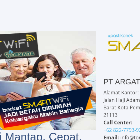
PT ARGA
Alamat Kantor:
Jalan Haji Adam
Barat Kota Pem
21113
Call Center:
+62 822-7793-9
i Mantap, Cepat,
Email:
info@tor