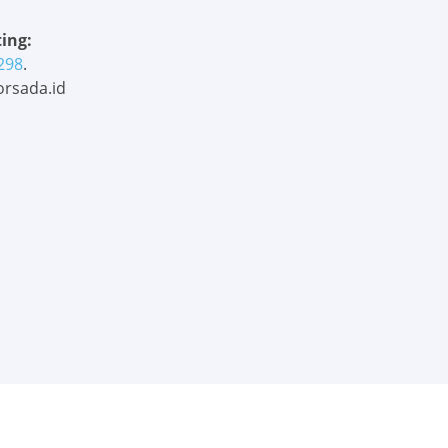
ing:
298
.
rsada.id