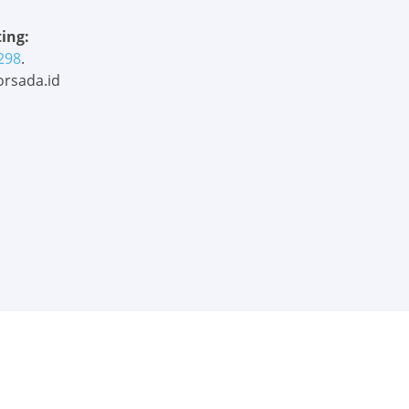
ing:
298
.
rsada.id