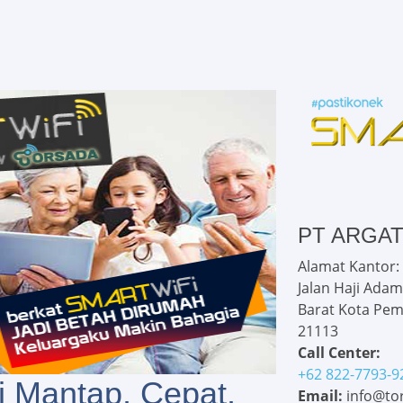
PT ARGA
Alamat Kantor:
Jalan Haji Adam
Barat Kota Pem
21113
Call Center:
+62 822-7793-9
i Mantap, Cepat,
Email:
info@tor