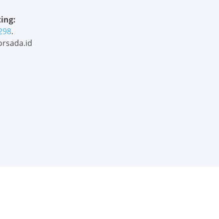
ing:
298
.
rsada.id