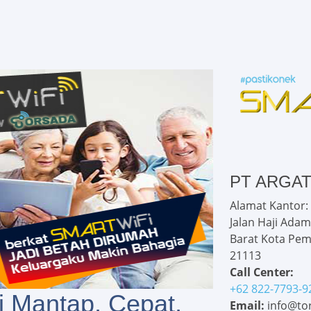
PT ARGA
Alamat Kantor:
Jalan Haji Adam
Barat Kota Pem
21113
Call Center:
+62 822-7793-9
i Mantap, Cepat,
Email:
info@tor