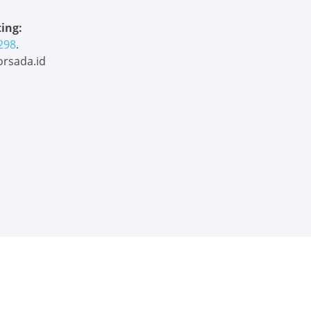
ing:
298
.
rsada.id